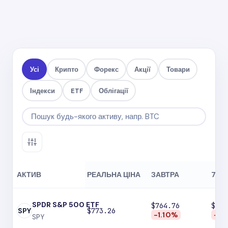
Усі
Крипто
Форекс
Акції
Товари
Індекси
ETF
Облігації
АКТИВ
РЕАЛЬНА ЦІНА
ЗАВТРА
7 ДН
SPDR S&P 500 ETF
$764.76
$750
SPY
$773.26
-1.10%
-2.
SPY