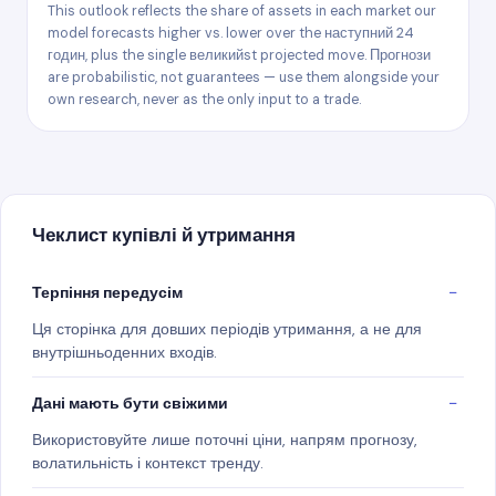
This outlook reflects the share of assets in each market our
model forecasts higher vs. lower over the наступний 24
годин, plus the single великийst projected move. Прогнози
are probabilistic, not guarantees — use them alongside your
own research, never as the only input to a trade.
Чеклист купівлі й утримання
Терпіння передусім
Ця сторінка для довших періодів утримання, а не для
внутрішньоденних входів.
Дані мають бути свіжими
Використовуйте лише поточні ціни, напрям прогнозу,
волатильність і контекст тренду.