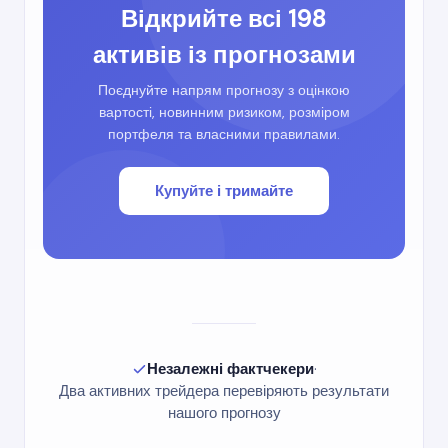
Відкрийте всі 198
активів із прогнозами
Поєднуйте напрям прогнозу з оцінкою
вартості, новинним ризиком, розміром
портфеля та власними правилами.
Купуйте і тримайте
Незалежні фактчекери
·
Два активних трейдера перевіряють результати
нашого прогнозу