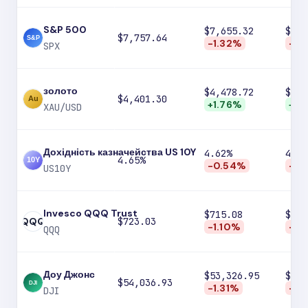
S&P 500
$7,655.32
$7,5
$7,757.64
-1.32%
-3.
SPX
золото
$4,478.72
$4,5
$4,401.30
+1.76%
+4.
XAU/USD
Дохідність казначейства US 10Y
4.62%
4.59
4.65%
-0.54%
-1.
US10Y
Invesco QQQ Trust
$715.08
$701
QQQ
$723.03
-1.10%
-3.
QQQ
Доу Джонс
$53,326.95
$52,
$54,036.93
-1.31%
-2.
DJI