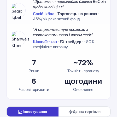
Щотижня я переглядаю дзвінки BeCoin
щодо живої ціни.
Сакіб Ікбал
·
Торговець на ринках
·
45%/рік реквізитний фонд
Я стрес-тестую прогнози з
контекстом новин і часом сесії.
Шахваїз-хан
·
FX трейдер
· ~80%
коефіцієнт виграшу
7
~72%
Ринки
Точність прогнозу
6
щогодини
Часові горизонти
Оновлення
Інвестування
Денна торгівля