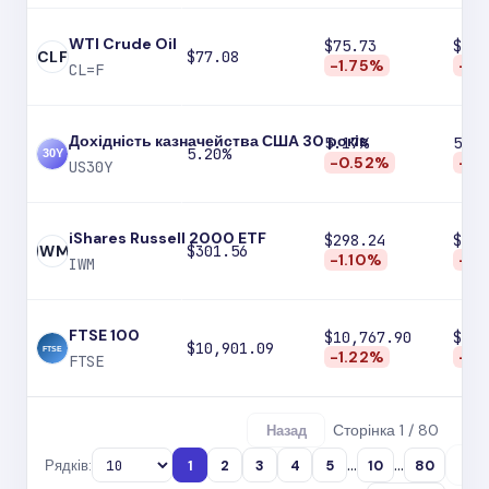
WTI Crude Oil
$75.73
$73.
CLF
$77.08
-1.75%
-4.
CL=F
Дохідність казначейства США 30 років
5.17%
5.13
5.20%
-0.52%
-1.
US30Y
iShares Russell 2000 ETF
$298.24
$292
IWM
$301.56
-1.10%
-2.
IWM
FTSE 100
$10,767.90
$10,
$10,901.09
-1.22%
-0.
FTSE
Сторінка 1 / 80
Назад
...
...
Рядків:
1
2
3
4
5
10
80