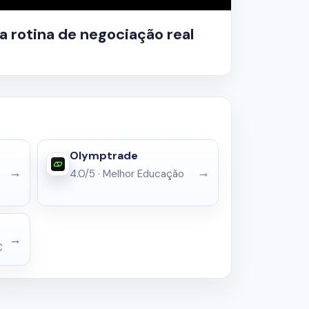
 rotina de negociação real
Olymptrade
4.0/5
·
Melhor Educação
C