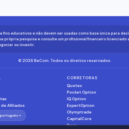
a fins educativos e não devem ser usadas como base única para dec
a própria pesquisa e consulte um profissional financeiro licenciado 
gociar ou investir.
©
2026
BeCoin.
Todos os direitos reservados.
A
CORRETORAS
s
Quotex
Pocket Option
tas
IQ Option
de Afiliados
ExpertOption
Olymptrade
T
português
CapitalCore
Deriv