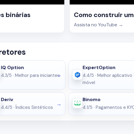
s binárias
Como construir uma
Assista no YouTube
→
retores
IQ Option
ExpertOption
4.3/5
·
Melhor para iniciantes
4.4/5
·
Melhor aplicativo
móvel
Deriv
Binomo
4.4/5
·
Índices Sintéticos
4.1/5
·
Pagamentos e KY