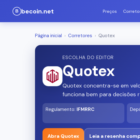
becoin.net
Preços
Correto
Página inicial
›
Corretores
›
Quotex
ESCOLHA DO EDITOR
Quotex
Quotex concentra-se em velo
funciona bem para decisões 
Regulamento
:
IFMRRC
Depó
Abra Quotex
Leia a resenha comp