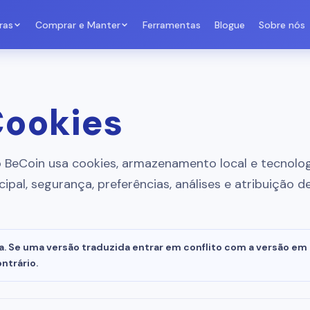
ras
Comprar e Manter
Ferramentas
Blogue
Sobre nós
Cookies
o BeCoin usa cookies, armazenamento local e tecnolo
ipal, segurança, preferências, análises e atribuição d
a. Se uma versão traduzida entrar em conflito com a versão em i
ontrário.