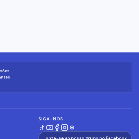
isões
antes
SIGA-NOS
Junte-se ao nosso grupo no Facebook