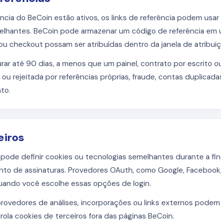
ência do BeCoin estão ativos, os links de referência podem usa
elhantes. BeCoin pode armazenar um código de referência em 
ou checkout possam ser atribuídas dentro da janela de atribuiçã
r até 90 dias, a menos que um painel, contrato por escrito ou 
a ou rejeitada por referências próprias, fraude, contas duplic
to.
eiros
pode definir cookies ou tecnologias semelhantes durante a fi
nto de assinaturas. Provedores OAuth, como Google, Facebook,
uando você escolhe essas opções de login.
, provedores de análises, incorporações ou links externos pode
rola cookies de terceiros fora das páginas BeCoin.