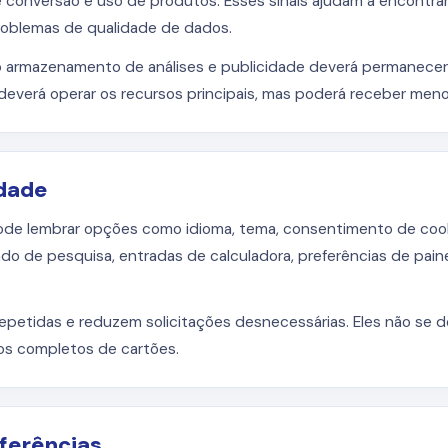
e conversão e uso de produtos. Esses sinais ajudam a encontrar
problemas de qualidade de dados.
o armazenamento de análises e publicidade deverá permanecer
 deverá operar os recursos principais, mas poderá receber men
idade
de lembrar opções como idioma, tema, consentimento de cook
ado de pesquisa, entradas de calculadora, preferências de paine
s repetidas e reduzem solicitações desnecessárias. Eles não se
ros completos de cartões.
eferências