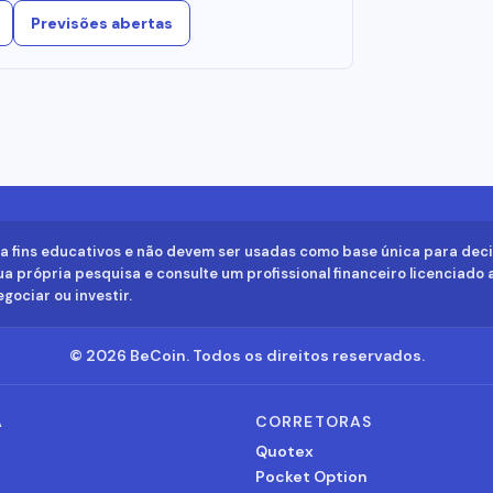
Previsões abertas
a fins educativos e não devem ser usadas como base única para dec
a própria pesquisa e consulte um profissional financeiro licenciado 
gociar ou investir.
©
2026
BeCoin.
Todos os direitos reservados.
A
CORRETORAS
s
Quotex
Pocket Option