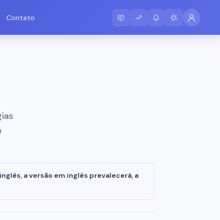
Contato
gias
e
nglês, a versão em inglês prevalecerá, a