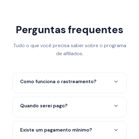
Perguntas frequentes
Tudo o que você precisa saber sobre o programa
de afiliados.
Como funciona o rastreamento?
Quando alguém clica no seu link de
indicação, um cookie o rastreia por 90
Quando serei pago?
dias. Qualquer venda paga confirmada
feita dentro desse período é atribuída a
Pagamentos mensais via PayPal, Wise ou
você.
criptografia (USDT/USDC) após análise de
Existe um pagamento mínimo?
venda confirmada e proteção de