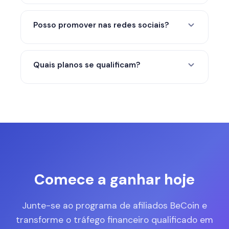
reembolso.
Sim. O pagamento mínimo atual é de $50.
Os saldos mais baixos passam para o
Posso promover nas redes sociais?
próximo ciclo.
Sim. Blogs, YouTube, Twitter/X, Telegram,
LinkedIn, Reddit e outros canais orgânicos
Quais planos se qualificam?
são válidos desde que a promoção
permaneça precisa e compatível.
Todos os planos de assinatura pagos se
qualificam para comissão quando a venda
paga é rastreada e confirmada.
Comece a ganhar hoje
Junte-se ao programa de afiliados BeCoin e
transforme o tráfego financeiro qualificado em