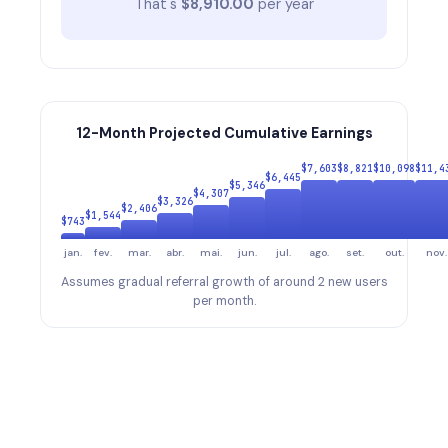
That's
$
8,910.00
per year
12-Month Projected Cumulative Earnings
$
7,603
$
8,821
$
10,098
$
11,4
$
6,445
$
5,346
$
4,307
$
3,326
$
2,406
$
1,544
$
743
jan.
fev.
mar.
abr.
mai.
jun.
jul.
ago.
set.
out.
nov.
Assumes gradual referral growth of around 2 new users
per month.