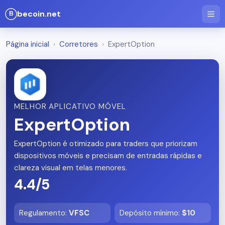
becoin.net
Página inicial
›
Corretores
›
ExpertOption
MELHOR APLICATIVO MÓVEL
ExpertOption
ExpertOption é otimizado para traders que priorizam
dispositivos móveis e precisam de entradas rápidas e
clareza visual em telas menores.
4.4/5
Regulamento
:
VFSC
Depósito mínimo
:
$10