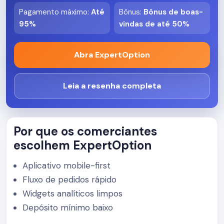
Pagamento máximo
:
Até
Bônus
:
Bônus de boas-
95%
vindas de até 50%
Abra ExpertOption
Leia a resenha completa
Por que os comerciantes
escolhem ExpertOption
Aplicativo mobile-first
Fluxo de pedidos rápido
Widgets analíticos limpos
Depósito mínimo baixo