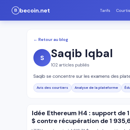
becoin.net
Tarifs
Courti
← Retour au blog
Saqib Iqbal
S
102
articles publiés
Saqib se concentre sur les examens des plate
Avis des courtiers
Analyse de la plateforme
Éd
Idée Ethereum H4 : support de 1
$ contre récupération de 1 935,