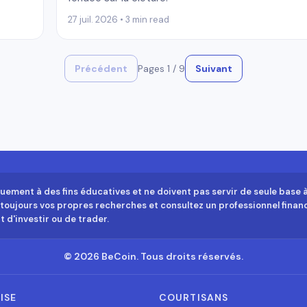
27 juil. 2026 • 3 min read
Précédent
Pages
1
/
9
Suivant
quement à des fins éducatives et ne doivent pas servir de seule base 
s toujours vos propres recherches et consultez un professionnel finan
 d'investir ou de trader.
©
2026
BeCoin.
Tous droits réservés.
ISE
COURTISANS