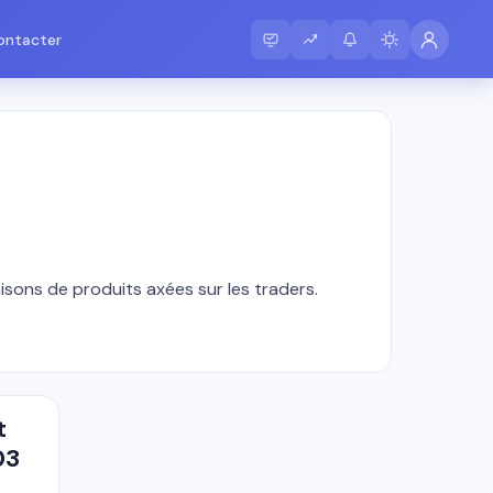
ontacter
sons de produits axées sur les traders.
t
03