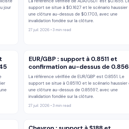
liciste
La référence vérifiée de ADA/USDT est $0.1655. L
u jour
support se situe à $0.1627 et le scénario haussier
une clôture au-dessus de $0.1703, avec une
invalidation fondée sur la clôture.
27 juil. 2026 • 3 min read
t
EUR/GBP : support à 0.8511 et
.45
confirmation au-dessus de 0.85
e
La référence vérifiée de EUR/GBP est 0.8551. Le
ier
support se situe à 0.85110 et le scénario haussier
 une
une clôture au-dessus de 0.85597, avec une
invalidation fondée sur la clôture.
27 juil. 2026 • 3 min read
Chevron : support à $188 et