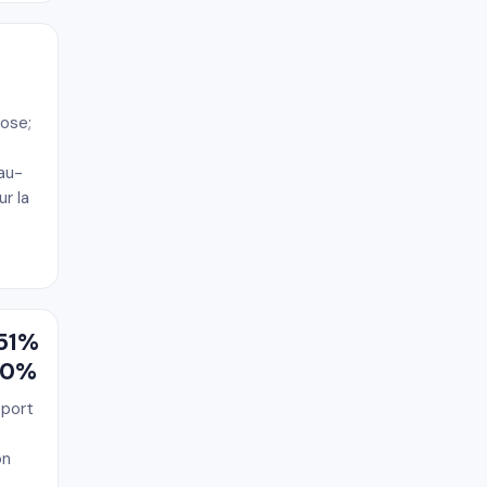
lose;
 au-
r la
051%
.20%
pport
e
on