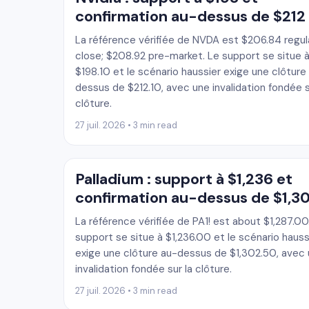
confirmation au-dessus de $212
La référence vérifiée de NVDA est $206.84 regul
close; $208.92 pre-market. Le support se situe 
$198.10 et le scénario haussier exige une clôture
dessus de $212.10, avec une invalidation fondée s
clôture.
27 juil. 2026 • 3 min read
Palladium : support à $1,236 et
confirmation au-dessus de $1,3
La référence vérifiée de PA1! est about $1,287.00
support se situe à $1,236.00 et le scénario hauss
exige une clôture au-dessus de $1,302.50, avec
invalidation fondée sur la clôture.
27 juil. 2026 • 3 min read