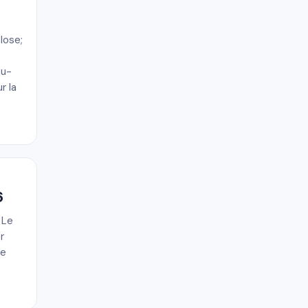
lose;
au-
r la
6
 Le
r
ne