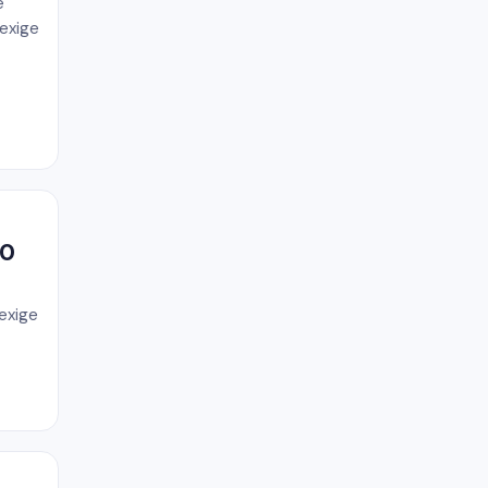
e
 exige
60
 exige