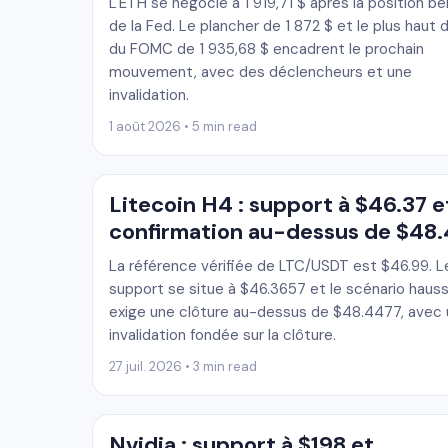
L'ETH se négocie à 1 919,71 $ après la position bel
de la Fed. Le plancher de 1 872 $ et le plus haut d
du FOMC de 1 935,68 $ encadrent le prochain
mouvement, avec des déclencheurs et une
invalidation.
1 août 2026 • 5 min read
Litecoin H4 : support à $46.37 e
confirmation au-dessus de $48
La référence vérifiée de LTC/USDT est $46.99. L
support se situe à $46.3657 et le scénario hauss
exige une clôture au-dessus de $48.4477, avec
invalidation fondée sur la clôture.
27 juil. 2026 • 3 min read
Nvidia : support à $198 et