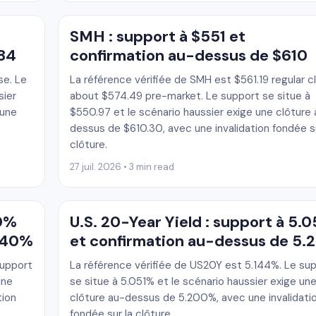
SMH : support à $551 et
084
confirmation au-dessus de $610
se. Le
La référence vérifiée de SMH est $561.19 regular c
sier
about $574.49 pre-market. Le support se situe à
 une
$550.97 et le scénario haussier exige une clôture
dessus de $610.30, avec une invalidation fondée su
clôture.
27 juil. 2026 • 3 min read
20%
U.S. 20-Year Yield : support à 5.
4.40%
et confirmation au-dessus de 5
support
La référence vérifiée de US20Y est 5.144%. Le su
une
se situe à 5.051% et le scénario haussier exige un
tion
clôture au-dessus de 5.200%, avec une invalidati
fondée sur la clôture.