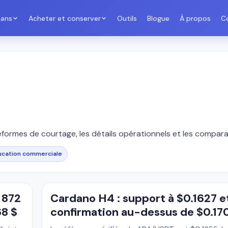
sans
Acheter et conserver
Outils
Blogue
À propos
C
formes de courtage, les détails opérationnels et les comparai
ucation commerciale
 872
Cardano H4 : support à $0.1627 e
68 $
confirmation au-dessus de $0.17