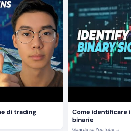
e di trading
Come identificare i 
binarie
Guarda su YouTube
→