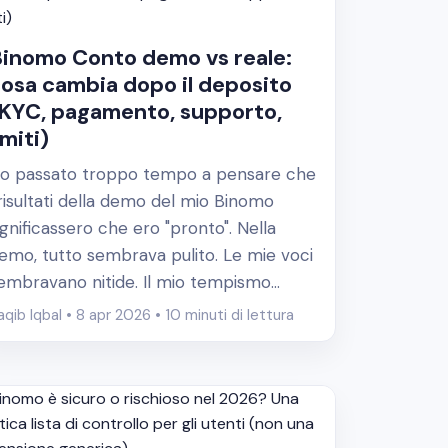
omento in cui ho fatto clic sulla mia
rima richiesta di prelievo, il
inomo Conto demo vs reale:
osa cambia dopo il deposito
KYC, pagamento, supporto,
imiti)
o passato troppo tempo a pensare che
 risultati della demo del mio Binomo
ignificassero che ero "pronto". Nella
emo, tutto sembrava pulito. Le mie voci
embravano nitide. Il mio tempismo
embrava migliore di quanto
aqib Iqbal • 8 apr 2026 • 10 minuti di lettura
robabilmente fosse. Potevo ripristinare
l saldo virtuale, testare idee e
onvincermi di avere il controllo. Poi ho
ffettuato il mio primo vero deposito, ed
 stato allora che io