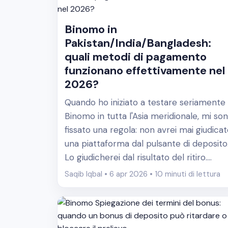
Binomo in
Pakistan/India/Bangladesh:
quali metodi di pagamento
funzionano effettivamente nel
2026?
Quando ho iniziato a testare seriamente
Binomo in tutta l'Asia meridionale, mi so
fissato una regola: non avrei mai giudica
una piattaforma dal pulsante di deposito
Lo giudicherei dal risultato del ritiro.
Quella singola regola mi ha risparmiato
Saqib Iqbal • 6 apr 2026 • 10 minuti di lettura
molta frustrazione. Molti articoli ancora i
classifica per questo argomento dicono
lo stesso