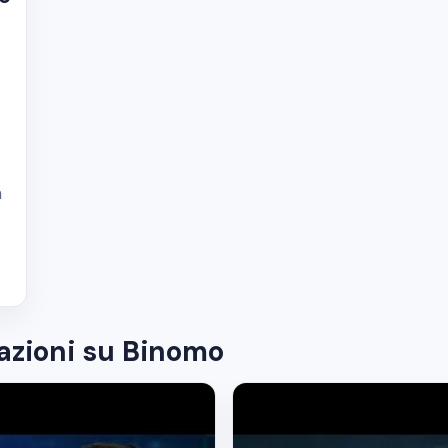
n
a
azioni su Binomo