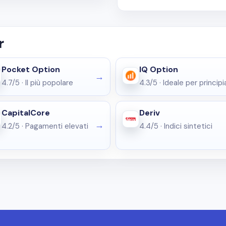
r
Pocket Option
IQ Option
4.7/5
·
Il più popolare
4.3/5
·
Ideale per principi
CapitalCore
Deriv
4.2/5
·
Pagamenti elevati
4.4/5
·
Indici sintetici