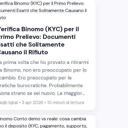
erifica Binomo (KYC) per il
rimo Prelievo: Documenti
satti che Solitamente
ausano il Rifiuto
a prima volta che ho provato a ritirarmi
a Binomo, non ero preoccupato per lo
cambio. Ero preoccupato per le
ratiche burocratiche. Probabilmente
uona strano se sei nuovo. La maggior
arte dei trader è ossessionata dalle voci,
aqib Iqbal • 3 apr 2026 • 10 minuti di lettura
ai tempi di scadenza, dalle percentuali di
agamento e dagli screenshot delle
trategie. L'ho fatto anch'io. Ma nel