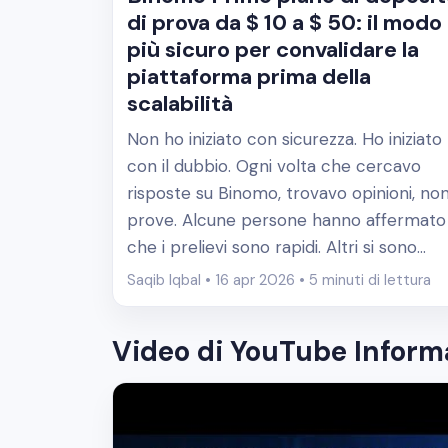
di prova da $ 10 a $ 50: il modo
più sicuro per convalidare la
piattaforma prima della
scalabilità
Non ho iniziato con sicurezza. Ho iniziato
con il dubbio. Ogni volta che cercavo
risposte su Binomo, trovavo opinioni, no
prove. Alcune persone hanno affermato
che i prelievi sono rapidi. Altri si sono
lamentati dei ritardi. Ma quasi nessuno h
Saqib Iqbal • 16 apr 2026 • 5 minuti di lettura
mostrato il percorso completo dal
deposito al prelievo utilizzando denaro
Video di YouTube Inform
reale. Quindi ho smesso di leggere e ho
iniziato a provare. Invece di rischiare