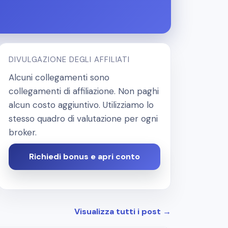
DIVULGAZIONE DEGLI AFFILIATI
Alcuni collegamenti sono
collegamenti di affiliazione. Non paghi
alcun costo aggiuntivo. Utilizziamo lo
stesso quadro di valutazione per ogni
broker.
Richiedi bonus e apri conto
Visualizza tutti i post
→