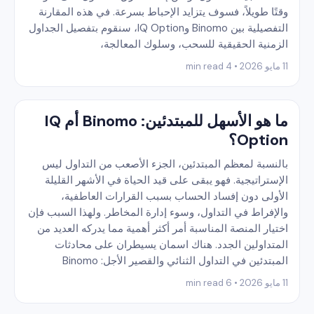
وقتًا طويلاً، فسوف يتزايد الإحباط بسرعة. في هذه المقارنة
التفصيلية بين Binomo وIQ Option، سنقوم بتفصيل الجداول
الزمنية الحقيقية للسحب، وسلوك المعالجة،
11 مايو 2026 • 4 min read
ما هو الأسهل للمبتدئين: Binomo أم IQ
Option؟
بالنسبة لمعظم المبتدئين، الجزء الأصعب من التداول ليس
الإستراتيجية. فهو يبقى على قيد الحياة في الأشهر القليلة
الأولى دون إفساد الحساب بسبب القرارات العاطفية،
والإفراط في التداول، وسوء إدارة المخاطر. ولهذا السبب فإن
اختيار المنصة المناسبة أمر أكثر أهمية مما يدركه العديد من
المتداولين الجدد. هناك اسمان يسيطران على محادثات
المبتدئين في التداول الثنائي والقصير الأجل: Binomo
11 مايو 2026 • 6 min read