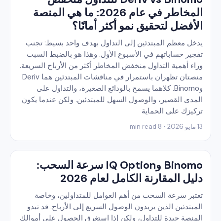
المخاطر في عام 2026: ما هي المنصة
الأفضل لتحقيق نمو أكثر أمانًا؟
يدخل معظم المبتدئين إلى التداول بهدف واحد بسيط: تجنب
تفجير حساباتهم في الأسبوع الأول. وهذا هو بالضبط السبب
وراء أهمية التداول منخفض المخاطر أكثر من الأرباح السريعة.
منصتان تظهران باستمرار في مناقشات المبتدئين هما Deriv
وBinomo. كلاهما يسمح بالودائع الصغيرة، والتداول على
المدى القصير، والوصول السهل للمبتدئين. ولكن عندما يكون
تركيزك على الحماية
13 مايو 2026 • 8 min read
Binomo وIQ Option سرعة السحب:
دليل المقارنة الكامل لعام 2026
تعتبر سرعة السحب من أهم العوامل للمتداولين، وخاصة
المبتدئين الذين يريدون الوصول السريع إلى الأرباح. قد تبدو
المنصة جيدة للتداول، ولكن إذا استغرق الحصول على أموالك