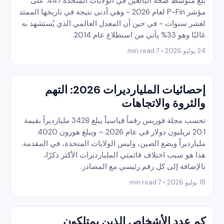
بلغ متوسط ​​صحة البالغين في الولايات المتحدة 47% على
مؤشر P-Fin لعام 2026 - وهي أدنى نتيجة في تاريخها الممتد
لعشر سنوات - في حين أن المعدل العالمي الذي يُستشهد به
غالبًا وهو 33% يأتي من استطلاع عام 2014.
24 يوليو 2026 • 7 min read
إحصائيات المليارديرات 2026: التهم
والثروة والاتجاهات
تحسب مجلة فوربس رقماً قياسياً يبلغ 3428 مليارديراً بقيمة
20.1 تريليون دولار في عام 2026 – ويبلغ هورون 4020
مليارديراً ويضع الصين، وليس الولايات المتحدة، في المقدمة.
هذا هو سبب اختلاف قائمتي المليارديرات الأكثر ذكرًا،
بالإضافة إلى كل رقم رئيسي مع المصادر.
18 يوليو 2026 • 7 min read
كم عدد الأشخاص الذين يمتلكون