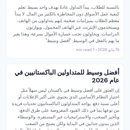
بالنسبة للطلاب، يبدأ التداول عادةً بهدف واحد بسيط: تعلم
كيفية عمل الأسواق دون المخاطرة بالكثير من المال. لا يبدأ
معظم الطلاب بميزانيات ضخمة. إنهم يتداولون من الهاتف،
ويستخدمون الإنترنت عبر الهاتف المحمول، ويوازنون
الدراسات، ويحاولون تجنب خسارة الأموال بسرعة. وهذا يغير
ما يهم بالفعل في الوسيط. "أفضل وسيط"
19 مايو 2026 • 7 min read
أفضل وسيط للمتداولين الباكستانيين في
عام 2026
إن العثور على أفضل وسيط في باكستان ليس سهلاً مثل
اختيار النظام الأساسي الذي يحتوي على أكبر الإعلانات أو
أعلى نسبة دفع. يواجه المتداولون الباكستانيون تحديات فريدة
من نوعها بما في ذلك القيود المفروضة على طرق الدفع،
وتأخير السحب، والاستراتيجيات غير المستقرة، والوسطاء
الذين يبدون جذابين في البداية ولكن يصبح من الصعب